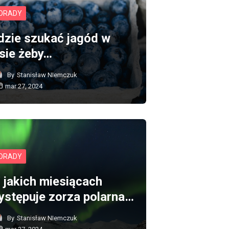
ORADY
dzie szukać jagód w
esie żeby…
By
Stanisław NIemczuk
mar 27, 2024
ORADY
 jakich miesiącach
ystępuje zorza polarna…
By
Stanisław NIemczuk