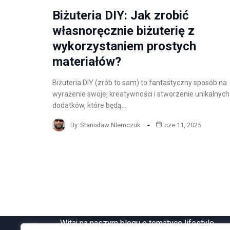
Biżuteria DIY: Jak zrobić
własnoręcznie biżuterię z
wykorzystaniem prostych
materiałów?
Biżuteria DIY (zrób to sam) to fantastyczny sposób na
wyrażenie swojej kreatywności i stworzenie unikalnych
dodatków, które będą…
By
Stanisław NIemczuk
cze 11, 2025
Witaj na naszym blogu o tematyce lifestyle,