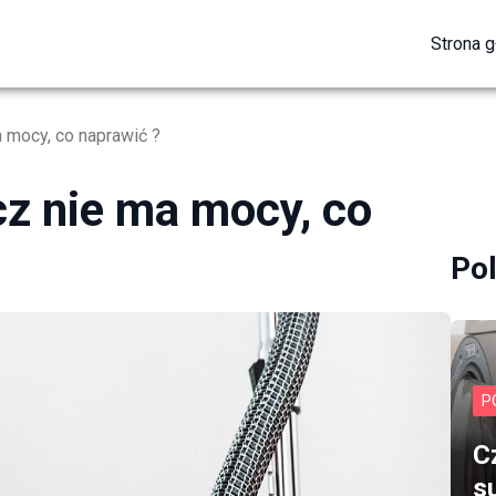
Strona 
 mocy, co naprawić ?
z nie ma mocy, co
Po
P
C
s