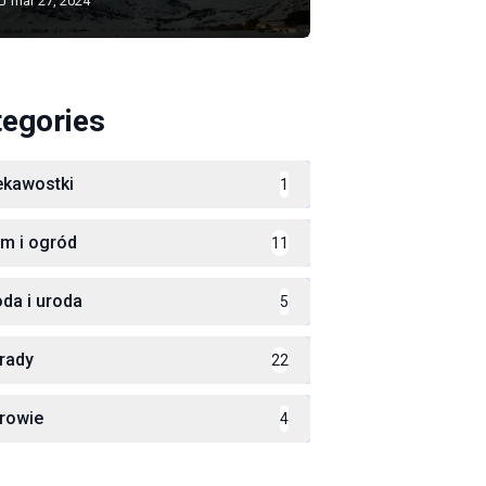
mar 27, 2024
tegories
ekawostki
1
m i ogród
11
da i uroda
5
rady
22
rowie
4