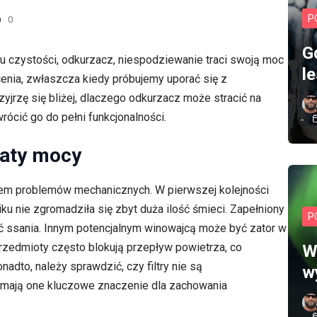
P
0
G
 czystości, odkurzacz, niespodziewanie traci swoją moc
l
cenia, zwłaszcza kiedy próbujemy uporać się z
jrzę się bliżej, dlaczego odkurzacz może stracić na
rócić go do pełni funkcjonalności.
raty mocy
tem problemów mechanicznych. W pierwszej kolejności
ku nie zgromadziła się zbyt duża ilość śmieci. Zapełniony
P
 ssania. Innym potencjalnym winowajcą może być zator w
rzedmioty często blokują przepływ powietrza, co
W
dto, należy sprawdzić, czy filtry nie są
w
mają one kluczowe znaczenie dla zachowania