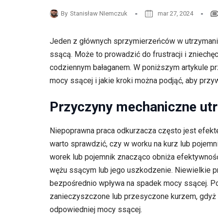
By
Stanisław NIemczuk
mar 27, 2024
Jeden z głównych sprzymierzeńców w utrzymaniu
ssącą. Może to prowadzić do frustracji i zniechę
codziennym bałaganem. W poniższym artykule przy
mocy ssącej i jakie kroki można podjąć, aby przyw
Przyczyny mechaniczne ut
Niepoprawna praca odkurzacza często jest efek
warto sprawdzić, czy w worku na kurz lub pojemni
worek lub pojemnik znacząco obniża efektywność
wężu ssącym lub jego uszkodzenie. Niewielkie p
bezpośrednio wpływa na spadek mocy ssącej. Pona
zanieczyszczone lub przesyczone kurzem, gdyż 
odpowiedniej mocy ssącej.