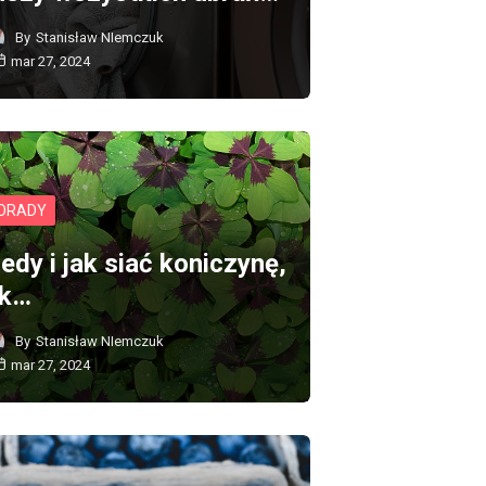
By
Stanisław NIemczuk
mar 27, 2024
ORADY
edy i jak siać koniczynę,
ak…
By
Stanisław NIemczuk
mar 27, 2024