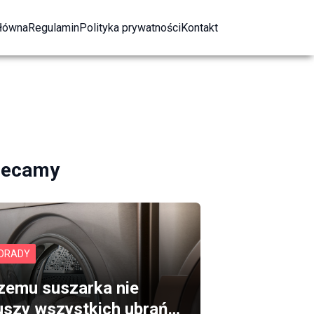
główna
Regulamin
Polityka prywatności
Kontakt
lecamy
ORADY
zemu suszarka nie
uszy wszystkich ubrań…