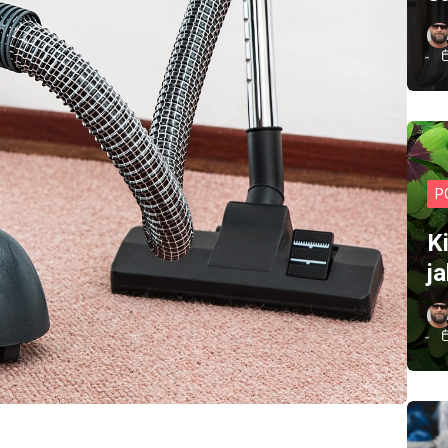
P
Ki
j