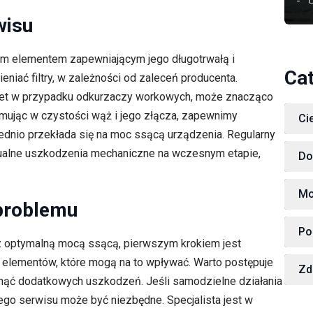
wisu
ym elementem zapewniającym jego długotrwałą i
Ca
eniać filtry, w zależności od zaleceń producenta.
wet w przypadku odkurzaczy workowych, może znacząco
ymując w czystości wąż i jego złącza, zapewnimy
Ci
dnio przekłada się na moc ssącą urządzenia. Regularny
tualne uszkodzenia mechaniczne na wczesnym etapie,
Do
Mo
 problemu
Po
 z optymalną mocą ssącą, pierwszym krokiem jest
elementów, które mogą na to wpływać. Warto postępuje
Zd
iknąć dodatkowych uszkodzeń. Jeśli samodzielne działania
ego serwisu może być niezbędne. Specjalista jest w